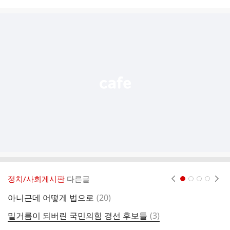
시
글
추
가
기
능
열
기
정치/사회게시판
다른글
현재페이지 1
2
3
4
댓
아니근데 어떻게 법으로
(
20
)
와
글
댓
밑거름이 되버린 국민의힘 경선 후보들
(
3
)
국
글