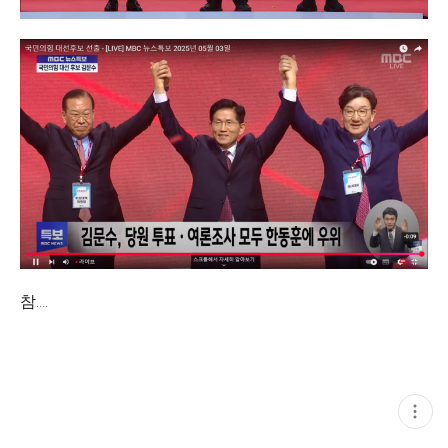
참....
현
재
게