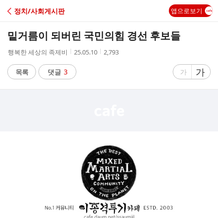
C
정치/사회게시판
앱으로보기
A
밑거름이 되버린 국민의힘 경선 후보들
F
작
작
조
행복한 세상의 족제비
25.05.10
2,793
성
성
회
E
자
시
수
글
가
글
목록
댓글
3
가
간
자
자
크
크
기
기
크
작
게
게