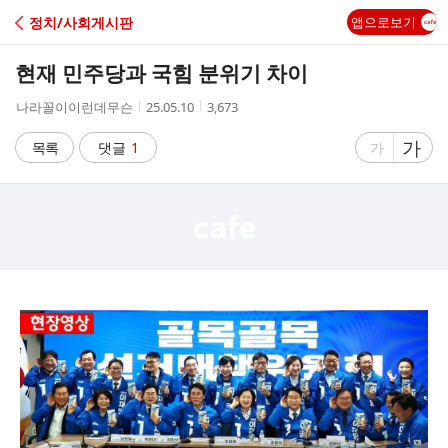
C
정치/사회게시판
앱으로보기
A
현재 민주당과 국힘 분위기 차이
F
작
작
조
나라꼴이이런데무슨
25.05.10
3,673
성
성
회
E
자
시
수
글
가
글
목록
댓글
1
가
간
자
자
크
크
기
기
크
작
게
게