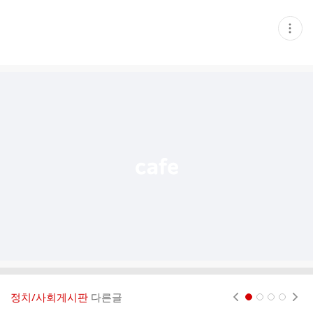
현
재
게
시
글
추
가
기
능
열
기
정치/사회게시판
다른글
현재페이지 1
2
3
4