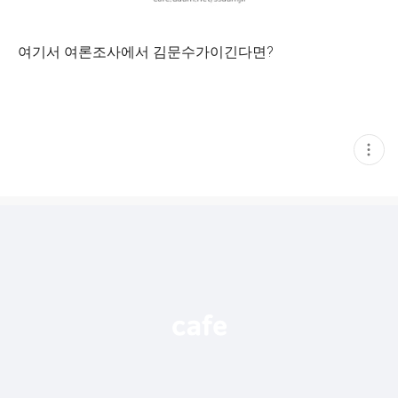
여기서 여론조사에서 김문수가이긴다면?
현
재
게
시
글
추
가
기
능
열
기