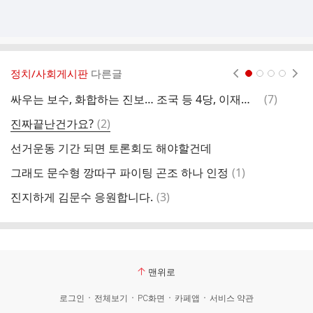
정치/사회게시판
다른글
현재페이지 1
2
3
4
댓
싸우는 보수, 화합하는 진보… 조국 등 4당, 이재명 공동 지지 선언
(
7
)
조
글
댓
진짜끝난건가요?
(
2
)
생
글
선거운동 기간 되면 토론회도 해야할건데
한
댓
그래도 문수형 깡따구 파이팅 곤조 하나 인정
(
1
)
구
글
댓
진지하게 김문수 응원합니다.
(
3
)
글
맨위로
로그인
전체보기
PC화면
카페앱
서비스 약관