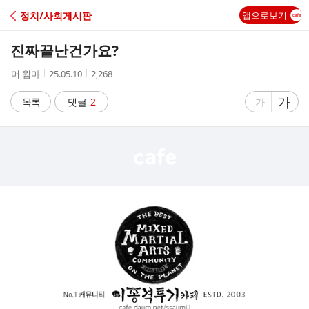
C
정치/사회게시판
앱으로보기
A
진짜끝난건가요?
F
작
작
조
머 윔마
25.05.10
2,268
성
성
회
E
자
시
수
글
가
글
목록
댓글
2
가
간
자
자
크
크
기
기
크
작
게
게