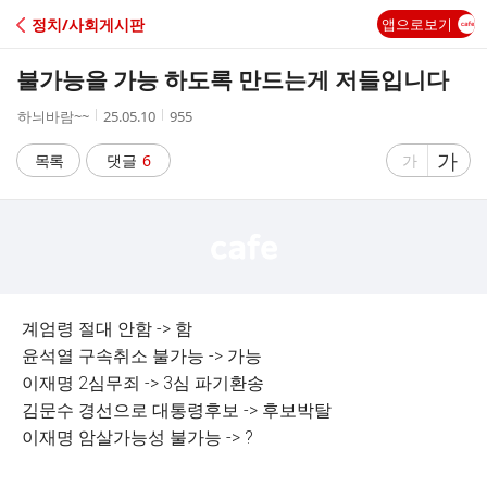
C
정치/사회게시판
앱으로보기
A
불가능을 가능 하도록 만드는게 저들입니다
F
작
작
조
하늬바람~~
25.05.10
955
성
성
회
E
자
시
수
글
가
글
목록
댓글
6
가
간
자
자
크
크
기
기
크
작
게
게
계엄령 절대 안함 -> 함
윤석열 구속취소 불가능 -> 가능
이재명 2심무죄 -> 3심 파기환송
김문수 경선으로 대통령후보 -> 후보박탈
이재명 암살가능성 불가능 -> ?