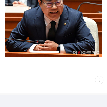
현
재
게
시
글
추
가
기