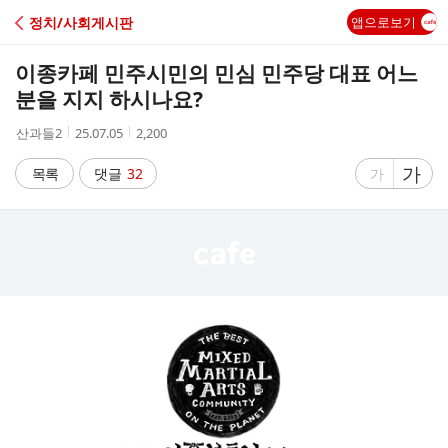
C
정치/사회게시판
앱으로보기
A
이종카페 민주시민의 민심 민주당 대표 어느
F
분을 지지 하시나요?
작
작
조
산과들2
25.07.05
2,200
E
성
성
회
자
시
수
글
가
글
목록
댓글
32
가
간
자
자
크
크
기
기
크
작
게
게