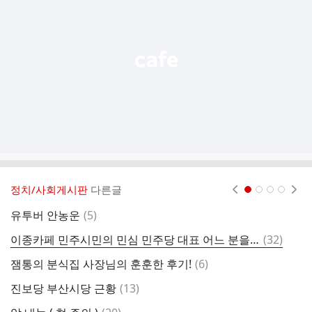
능
열
기
정치/사회게시판
다른글
현재페이지 1
2
3
4
댓
유투버 안농운
(
5
)
글
댓
이종카페 민주시민의 민심 민주당 대표 어느 분을 지지 하시나요?
(
32
)
본
글
댓
잼통의 분식집 사장님의 훈훈한 후기!
(
6
)
글
댓
진보당 부산시당 근황
(
13
)
소
글