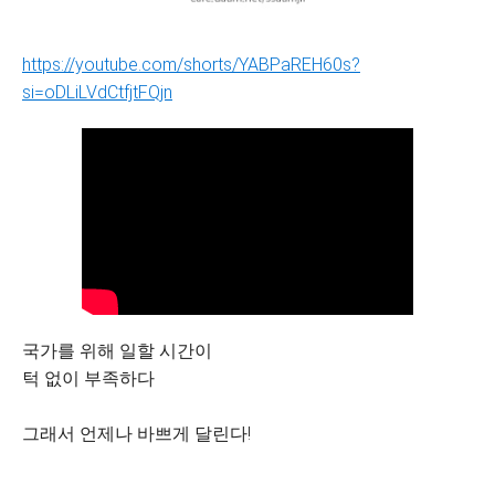
https://youtube.com/shorts/YABPaREH60s?
si=oDLiLVdCtfjtFQjn
국가를 위해 일할 시간이
턱 없이 부족하다
그래서 언제나 바쁘게 달린다!