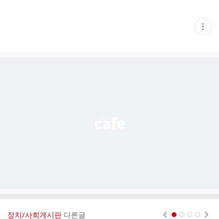
현
재
게
시
글
추
가
기
능
열
기
정치/사회게시판
다른글
현재페이지 1
2
3
4