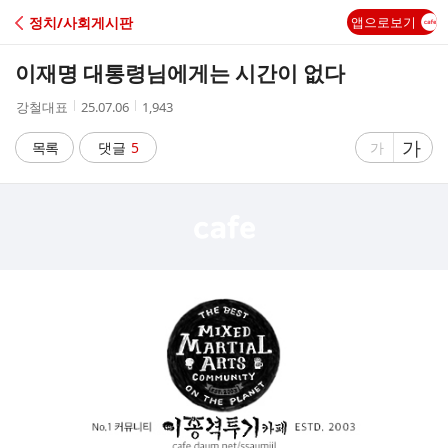
C
정치/사회게시판
앱으로보기
A
이재명 대통령님에게는 시간이 없다
F
작
작
조
강철대표
25.07.06
1,943
성
성
회
E
자
시
수
글
가
글
목록
댓글
5
가
간
자
자
크
크
기
기
크
작
게
게