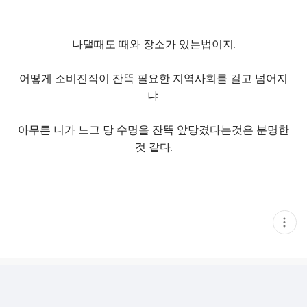
나댈때도 때와 장소가 있는법이지.
어떻게 소비진작이 잔뜩 필요한 지역사회를 걸고 넘어지
냐.
아무튼 니가 느그 당 수명을 잔뜩 앞당겼다는것은 분명한
것 같다.
현
재
게
시
글
추
가
기
능