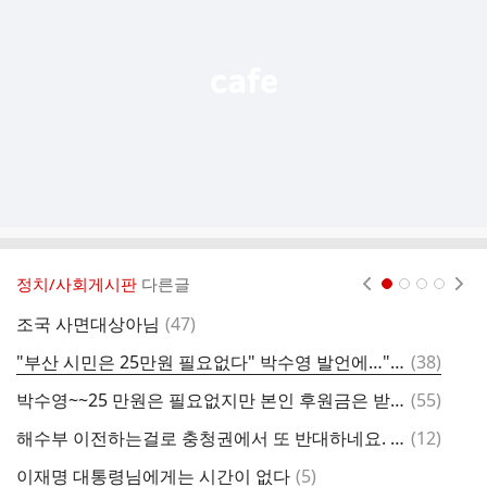
열
기
정치/사회게시판
다른글
현재페이지 1
2
3
4
댓
조국 사면대상아님
(
47
)
글
댓
"부산 시민은 25만원 필요없다" 박수영 발언에…"너나 받지 마" 쏟아진 비판
(
38
)
로
글
댓
박수영~~25 만원은 필요없지만 본인 후원금은 받아야 겠다는....강한의지..
(
55
)
항
글
댓
해수부 이전하는걸로 충청권에서 또 반대하네요. 그렇다면
(
12
)
글
댓
이재명 대통령님에게는 시간이 없다
(
5
)
만