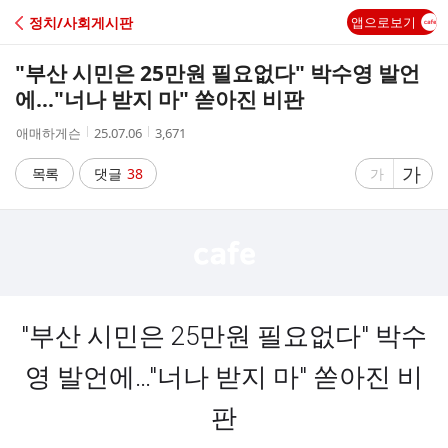
C
정치/사회게시판
앱으로보기
A
"부산 시민은 25만원 필요없다" 박수영 발언
F
에…"너나 받지 마" 쏟아진 비판
작
작
조
애매하게슨
25.07.06
3,671
E
성
성
회
자
시
수
글
가
글
목록
댓글
38
가
간
자
자
크
크
기
기
크
작
게
게
"부산 시민은 25만원 필요없다" 박수
영 발언에…"너나 받지 마" 쏟아진 비
판