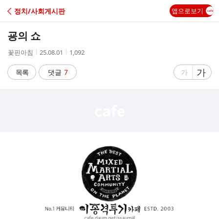
C
정치/사회게시판
앱으로보기
A
굥의 쇼
F
작
작
조
꽃핀아침
25.08.01
1,092
성
성
회
E
자
시
수
글
가
글
목록
댓글
7
가
간
자
자
크
크
기
기
크
작
게
게