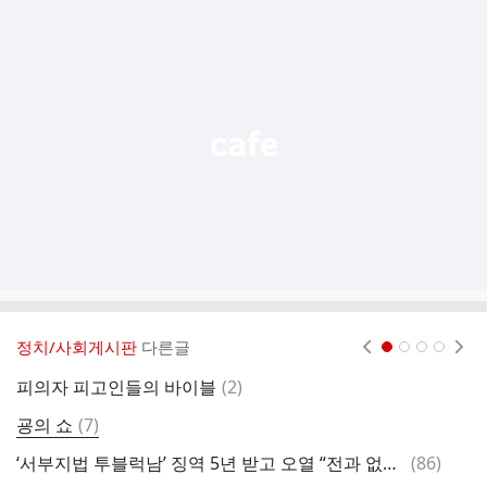
추
가
기
능
열
기
정치/사회게시판
다른글
현재페이지 1
2
3
4
댓
피의자 피고인들의 바이블
(
2
)
박
글
댓
굥의 쇼
(
7
)
소
글
댓
‘서부지법 투블럭남’ 징역 5년 받고 오열 “전과 없는데 인생 망했다”
(
86
)
우
글