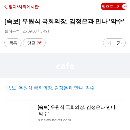
C
정치/사회게시판
앱으로보기
A
[속보] 우원식 국회의장, 김정은과 만나 '악수'
F
작
작
조
돌직구™
25.09.03
5,491
성
성
회
E
자
시
수
글
가
글
목록
댓글
26
가
간
자
자
크
크
기
기
크
작
게
게
[속보] 우원식 국회의장, 김정은과 만나 '악수'
[속보] 우원식 국회의장, 김정은과 만나
'악수'
n.news.naver.com