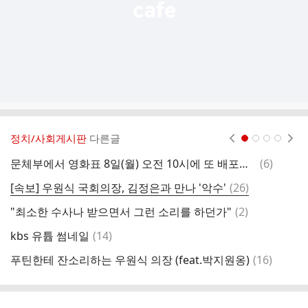
정치/사회게시판
다른글
현재페이지 1
2
3
4
댓
문체부에서 영화표 8일(월) 오전 10시에 또 배포한다네요
(
6
)
노
글
댓
[속보] 우원식 국회의장, 김정은과 만나 '악수'
(
26
)
글
댓
"최소한 수사나 받으면서 그런 소리를 하던가"
(
2
)
글
댓
kbs 유튭 썸네일
(
14
)
극
글
댓
푸틴한테 잔소리하는 우원식 의장 (feat.박지원옹)
(
16
)
지
글