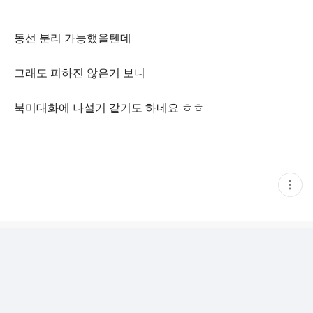
동선 분리 가능했을텐데
그래도 피하진 않은거 보니
북미대화에 나설거 같기도 하네요 ㅎㅎ
현
재
게
시
글
추
가
기
능
열
기