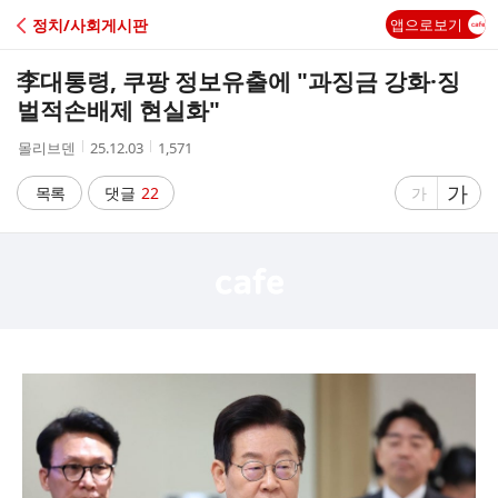
C
정치/사회게시판
앱으로보기
A
李대통령, 쿠팡 정보유출에 "과징금 강화·징
F
벌적손배제 현실화"
작
작
조
몰리브덴
25.12.03
1,571
E
성
성
회
자
시
수
글
가
글
목록
댓글
22
가
간
자
자
크
크
기
기
크
작
게
게