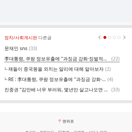
정치/사회게시판
다른글
현재페이지 1
2
3
4
댓
문재인 sns
(
33
)
글
댓
李대통령, 쿠팡 정보유출에 "과징금 강화·징벌적손배제 현실화"
(
22
)
휴
글
댓
쟤들이 중국몽을 외치는 알리에 대해 알아보자
(
2
)
이
글
댓
RE : 李대통령, 쿠팡 정보유출에 "과징금 강화·징벌적손배제 현실화"
(
4
)
모
글
댓
진중권 “김만배 너무 부러워, 몇년만 살고나오면 재벌돼 있을테니..“
(
33
)
눈
글
맨위로