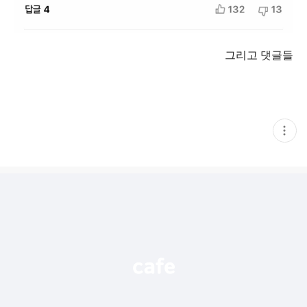
그리고 댓글들
현
재
게
시
글
추
가
기
능
열
기