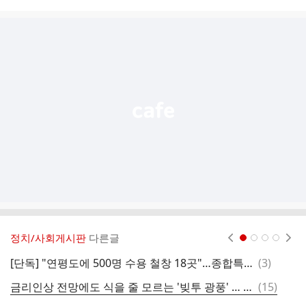
시
글
추
가
기
능
열
기
정치/사회게시판
다른글
현재페이지 1
2
3
4
댓
[단독] "연평도에 500명 수용 철창 18곳"…종합특검 현장에서 노상원 계획 검증
(
3
)
글
댓
금리인상 전망에도 식을 줄 모르는 '빚투 광풍' … 코스피 버블 경고등
(
15
)
글