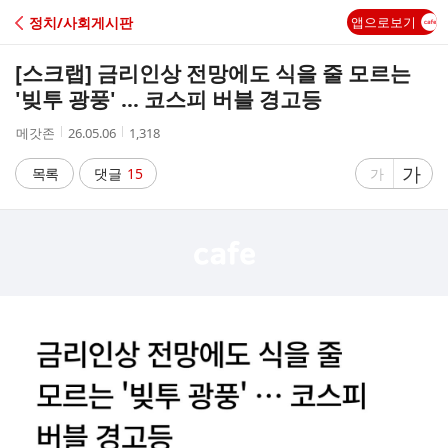
C
정치/사회게시판
앱으로보기
A
[스크랩]
금리인상 전망에도 식을 줄 모르는
F
'빚투 광풍' … 코스피 버블 경고등
작
작
조
메갓존
26.05.06
1,318
E
성
성
회
자
시
수
글
가
글
목록
댓글
15
가
간
자
자
크
크
기
기
크
작
게
게