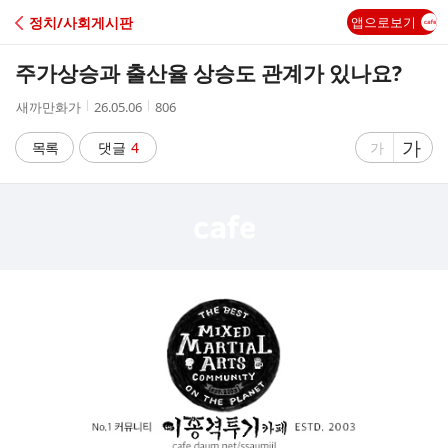
C
정치/사회게시판
앱으로보기
A
주가상승과 출산율 상승도 관계가 있나요?
F
작
작
조
새까만화가
26.05.06
806
성
성
회
E
자
시
수
글
가
글
목록
댓글
4
가
간
자
자
크
크
기
기
크
작
게
게