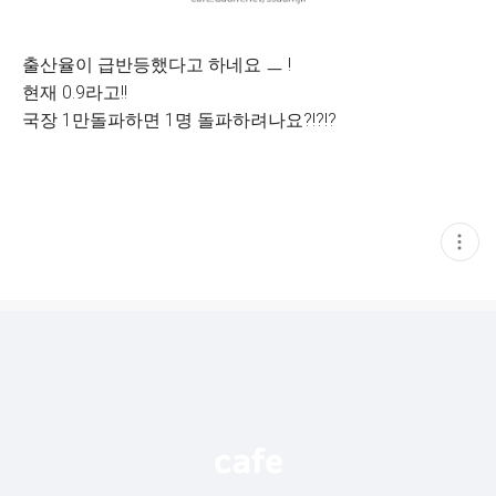
출산율이 급반등했다고 하네요 ㅡ !
현재 0.9라고!!
국장 1만돌파하면 1명 돌파하려나요?!?!?
현
재
게
시
글
추
가
기
능
열
기