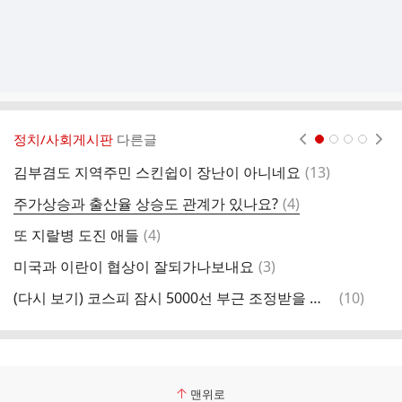
정치/사회게시판
다른글
현재페이지 1
2
3
4
댓
김부겸도 지역주민 스킨쉽이 장난이 아니네요
(
13
)
글
댓
주가상승과 출산율 상승도 관계가 있나요?
(
4
)
지
글
댓
또 지랄병 도진 애들
(
4
)
당
글
댓
미국과 이란이 협상이 잘되가나보내요
(
3
)
친
글
댓
(다시 보기) 코스피 잠시 5000선 부근 조정받을 당시 조선비즈 기사
(
10
)
?
글
맨위로