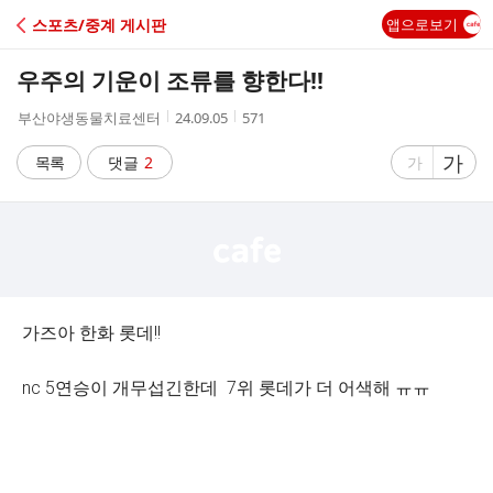
C
스포츠/중계 게시판
앱으로보기
A
우주의 기운이 조류를 향한다!!
F
작
작
조
부산야생동물치료센터
24.09.05
571
성
성
회
E
자
시
수
글
가
글
목록
댓글
2
가
간
자
자
크
크
기
기
크
작
게
게
가즈아 한화 롯데!!
nc 5연승이 개무섭긴한데 7위 롯데가 더 어색해 ㅠㅠ