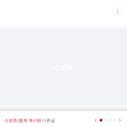
현
재
게
시
글
추
가
기
능
열
기
스포츠/중계 게시판
다른글
현재페이지 1
2
3
4