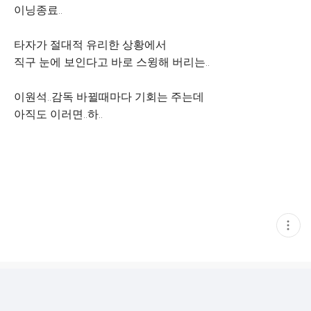
이닝종료..
타자가 절대적 유리한 상황에서
직구 눈에 보인다고 바로 스윙해 버리는..
이원석..감독 바뀔때마다 기회는 주는데
아직도 이러면..하..
현
재
게
시
글
추
가
기
능