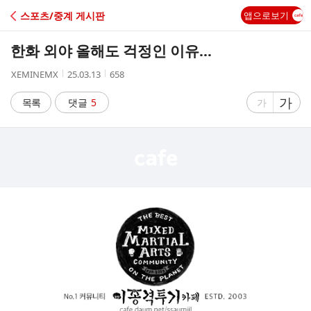
C
스포츠/중계 게시판
앱으로보기
A
한화 외야 올해도 걱정인 이유…
F
작
작
조
XEMINEMX
25.03.13
658
성
성
회
E
자
시
수
글
가
글
목록
댓글
5
가
간
자
자
크
크
기
기
크
작
게
게