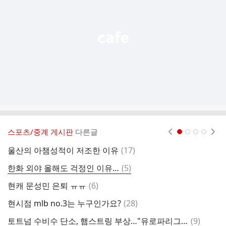
열
기
스포츠/중계 게시판
다른글
현재페이지 1
2
3
4
댓
울산의 아챔성적이 저조한 이유
(
17
)
현
글
댓
한화 외야 올해도 걱정인 이유…
(
5
)
광
글
댓
현캐 문성민 은퇴 ㅠㅠ
(
6
)
글
댓
현시점 mlb no.3는 누구인가요?
(
28
)
빗
글
댓
토트넘 수비수 단소, 햄스트링 부상…"유로파리그 16강 2차전 결장"
(
9
)
역