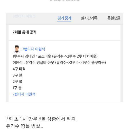
7회 초 1사 만루 3볼 상황에서 타격…
유격수 땅볼 병살…