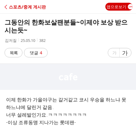
C
스포츠/중계 게시판
앱으로보기
A
그동안의 한화보살팬분들~이제야 보상 받으
F
시는듯~
작
작
조
김저질
25.05.10
382
E
성
성
회
자
시
수
글
가
글
목록
댓글
4
가
간
자
자
크
크
기
기
크
작
게
게
이제 한화가 가을야구는 갈거같고 코시 우승을 하느냐 못
하느냐에 달린거 같음..
너무 설레발인가요..ㅋㅋㅋㅋㅋㅋㅋㅋ
-이상 조류동맹 지나가는 롯데팬-