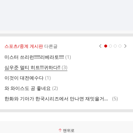
스포츠/중계 게시판
다른글
현재페이지 1
2
3
4
댓
미스터 쓰리런!!!!!리베라토!!!!
(
1
)
와
글
댓
심우준 멀티 히트!!!귀하다!!
(
3
)
한
글
댓
이것이 대전예수다
(
1
)
글
댓
와 와이스도 공 좋네요
(
2
)
채
글
댓
한화와 기아가 한국시리즈에서 만나면 재밋을거같네여
(
5
)
탱
글
맨위로