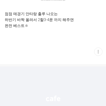
점점 매경기 안타랑 출루 나오는
하반기 바짝 올려서 2할3-4푼 까지 해주면
완전 베스트ㅎ
현
재
게
시
글
추
가
기
능
열
기