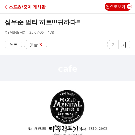
C
스포츠/중계 게시판
앱으로보기
A
심우준 멀티 히트!!!귀하다!!
F
작
작
조
XEMINEMX
25.07.06
178
성
성
회
E
자
시
수
글
가
글
목록
댓글
3
가
간
자
자
크
크
기
기
크
작
게
게