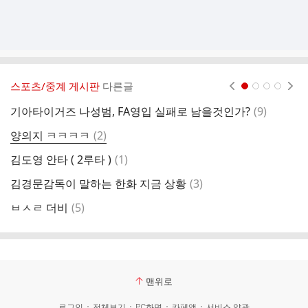
스포츠/중계 게시판
다른글
현재페이지 1
2
3
4
댓
기아타이거즈 나성범, FA영입 실패로 남을것인가?
(
9
)
글
댓
양의지 ㅋㅋㅋㅋ
(
2
)
U
글
댓
김도영 안타 ( 2루타 )
(
1
)
글
댓
김경문감독이 말하는 한화 지금 상황
(
3
)
한
글
댓
ㅂㅅㄹ 더비
(
5
)
엘
글
맨위로
로그인
전체보기
PC화면
카페앱
서비스 약관