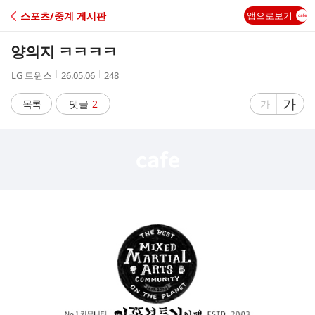
C
스포츠/중계 게시판
앱으로보기
A
양의지 ㅋㅋㅋㅋ
F
작
작
조
LG 트윈스
26.05.06
248
성
성
회
E
자
시
수
글
가
글
목록
댓글
2
가
간
자
자
크
크
기
기
크
작
게
게