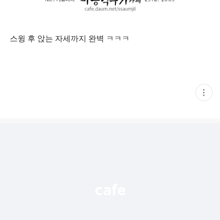
스윙 후 앉는 자세까지 완벽 ㅋㅋㅋ
현
재
게
시
글
추
가
기
능
열
기