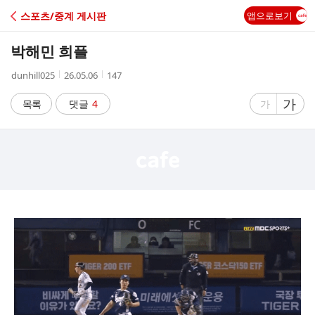
C
스포츠/중계 게시판
앱으로보기
A
박해민 희플
F
작
작
조
dunhill025
26.05.06
147
성
성
회
E
자
시
수
글
가
글
목록
댓글
4
가
간
자
자
크
크
기
기
크
작
게
게