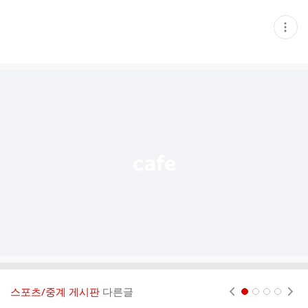
현
재
게
시
글
추
가
기
능
열
기
스포츠/중계 게시판
다른글
현재페이지 1
2
3
4