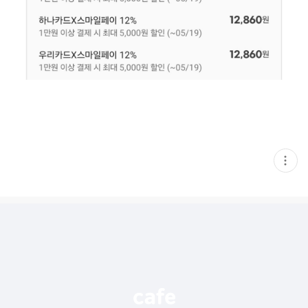
현
재
게
시
글
추
가
기
능
열
기