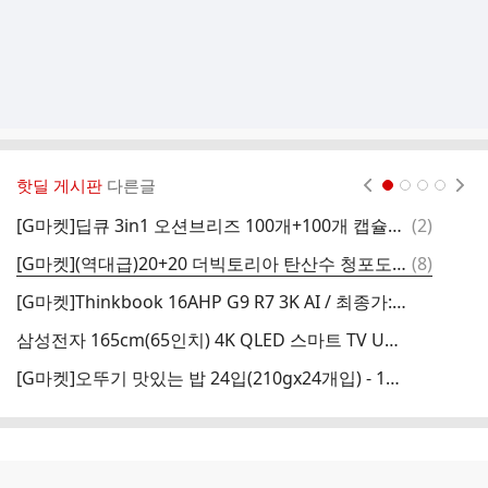
핫딜 게시판
다른글
현재페이지 1
2
3
4
댓
[G마켓]딥큐 3in1 오션브리즈 100개+100개 캡슐세제 실내건조 고농축 세탁 세제 - 13,990원
(
2
)
[
글
댓
[G마켓](역대급)20+20 더빅토리아 탄산수 청포도 20펫+파인애플 20펫 500ml 외 21종 골라담기 - 12,860원
(
8
)
글
[G마켓]Thinkbook 16AHP G9 R7 3K AI / 최종가:99만/ 200대한정특가/ - 99만원
삼성전자 165cm(65인치) 4K QLED 스마트 TV UHD - 739,100원
[G마켓]오뚜기 맛있는 밥 24입(210gx24개입) - 18,850원