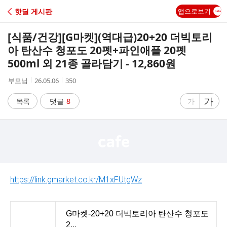
C
핫딜 게시판
앱으로보기
A
[식품/건강]
[G마켓](역대급)20+20 더빅토리
F
아 탄산수 청포도 20펫+파인애플 20펫
500ml 외 21종 골라담기 - 12,860원
E
작
작
조
부모님
26.05.06
350
성
성
회
자
시
수
글
가
글
목록
댓글
8
가
간
자
자
크
크
기
기
크
작
게
게
https://link.gmarket.co.kr/M1xFUtgWz
G마켓-20+20 더빅토리아 탄산수 청포도
2...