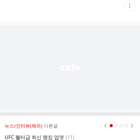
현
재
게
시
글
추
가
기
능
열
기
뉴스/인터뷰(해외)
다른글
현재페이지 1
2
3
4
댓
UFC 웰터급 최신 랭킹 업뎃
(
11
)