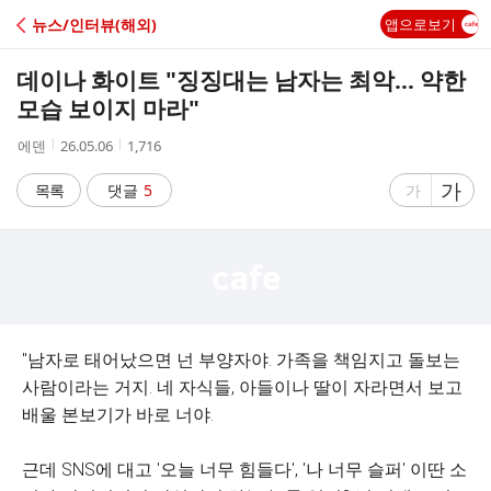
C
뉴스/인터뷰(해외)
앱으로보기
A
데이나 화이트 "징징대는 남자는 최악… 약한
F
모습 보이지 마라"
작
작
조
에덴
26.05.06
1,716
E
성
성
회
자
시
수
글
가
글
목록
댓글
5
가
간
자
자
크
크
기
기
크
작
게
게
"남자로 태어났으면 넌 부양자야. 가족을 책임지고 돌보는
사람이라는 거지. 네 자식들, 아들이나 딸이 자라면서 보고
배울 본보기가 바로 너야.
근데 SNS에 대고 '오늘 너무 힘들다', '나 너무 슬퍼' 이딴 소