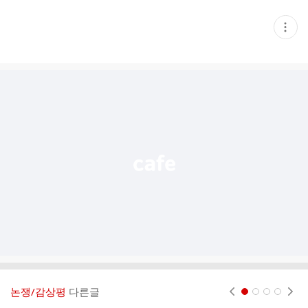
현
재
게
시
글
추
가
기
능
열
기
논쟁/감상평
다른글
현재페이지 1
2
3
4