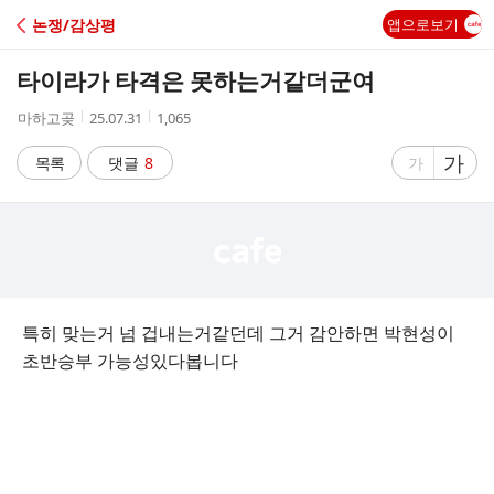
C
논쟁/감상평
앱으로보기
A
타이라가 타격은 못하는거같더군여
F
작
작
조
마하고곶
25.07.31
1,065
성
성
회
E
자
시
수
글
가
글
목록
댓글
8
가
간
자
자
크
크
기
기
크
작
게
게
특히 맞는거 넘 겁내는거같던데 그거 감안하면 박현성이
초반승부 가능성있다봅니다