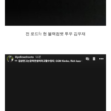
전 로드fc 현 블랙컴뱃 투우 김우재