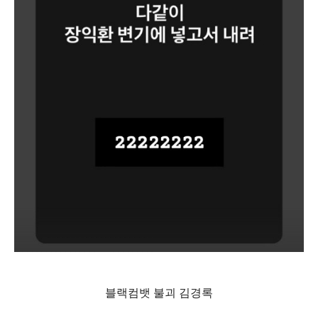
블랙컴뱃 불괴 김경록