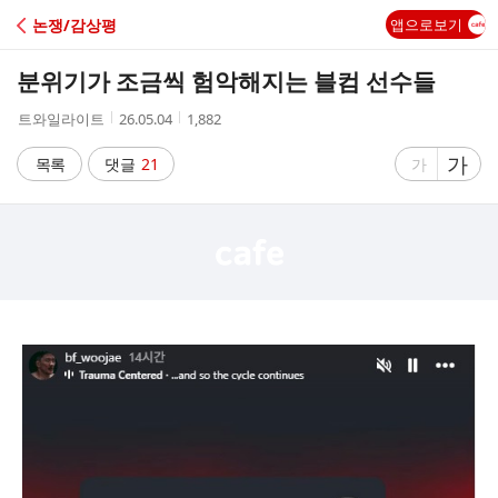
C
논쟁/감상평
앱으로보기
A
분위기가 조금씩 험악해지는 블컴 선수들
F
작
작
조
트와일라이트
26.05.04
1,882
성
성
회
E
자
시
수
글
가
글
목록
댓글
21
가
간
자
자
크
크
기
기
크
작
게
게