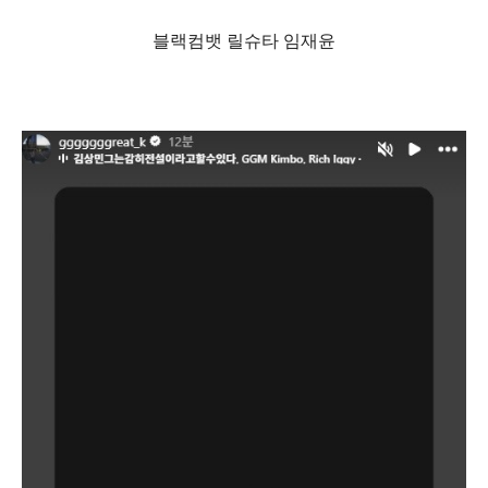
블랙컴뱃 릴슈타 임재윤