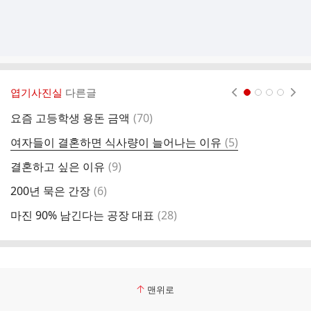
엽기사진실
다른글
현재페이지 1
2
3
4
댓
요즘 고등학생 용돈 금액
(
70
)
현
글
댓
여자들이 결혼하면 식사량이 늘어나는 이유
(
5
)
마
글
댓
결혼하고 싶은 이유
(
9
)
스
글
댓
200년 묵은 간장
(
6
)
관
글
댓
마진 90% 남긴다는 공장 대표
(
28
)
글
맨위로