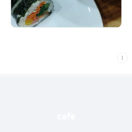
현
재
게
시
글
추
가
기
능
열
기