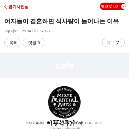
C
엽기사진실
앱으로보기
A
여자들이 결혼하면 식사량이 늘어나는 이유
F
작
작
조
v쿠키v3
25.04.15
67,127
성
성
회
E
자
시
수
글
가
글
목록
댓글
5
가
간
자
자
크
크
기
기
크
작
게
게