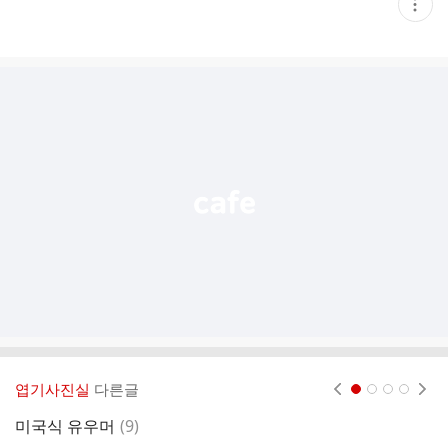
현
재
게
시
글
추
가
기
능
열
기
엽기사진실
다른글
현재페이지 1
2
3
4
댓
미국식 유우머
(
9
)
우
글