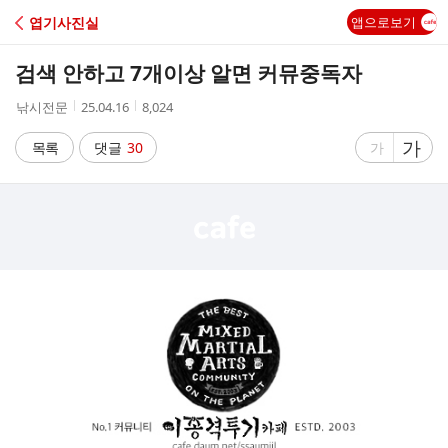
C
엽기사진실
앱으로보기
A
검색 안하고 7개이상 알면 커뮤중독자
F
작
작
조
낚시전문
25.04.16
8,024
성
성
회
E
자
시
수
글
가
글
목록
댓글
30
가
간
자
자
크
크
기
기
크
작
게
게