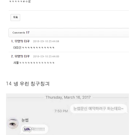
14. 넹 우린 칭구칭긔