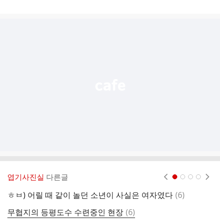
게
시
글
추
가
기
능
열
기
엽기사진실
다른글
현재페이지 1
2
3
4
댓
ㅎㅂ) 어릴 때 같이 놀던 소년이 사실은 여자였다
(
6
)
R
글
댓
무협지의 등평도수 수련중인 현장
(
6
)
여