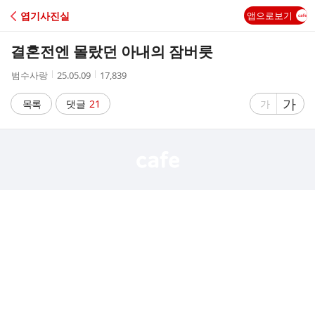
C
엽기사진실
앱으로보기
A
결혼전엔 몰랐던 아내의 잠버릇
F
작
작
조
범수사랑
25.05.09
17,839
성
성
회
E
자
시
수
글
가
글
목록
댓글
21
가
간
자
자
크
크
기
기
크
작
게
게