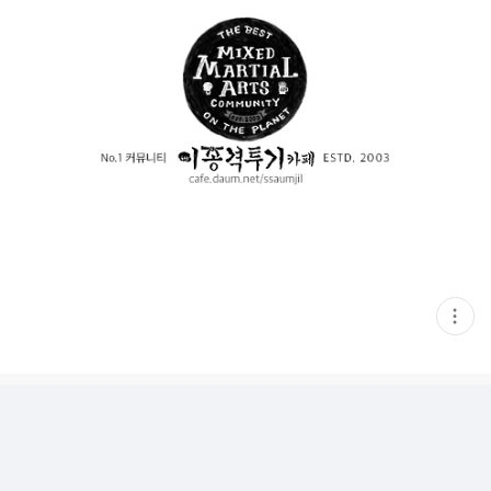
현
재
게
시
글
추
가
기
능
열
기