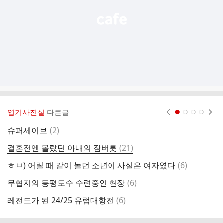
엽기사진실
다른글
현재페이지 1
2
3
4
댓
슈퍼세이브
(
2
)
현
글
댓
결혼전엔 몰랐던 아내의 잠버릇
(
21
)
오
글
댓
ㅎㅂ) 어릴 때 같이 놀던 소년이 사실은 여자였다
(
6
)
R
글
댓
무협지의 등평도수 수련중인 현장
(
6
)
여
글
댓
레전드가 된 24/25 유럽대항전
(
6
)
ㅎ
글