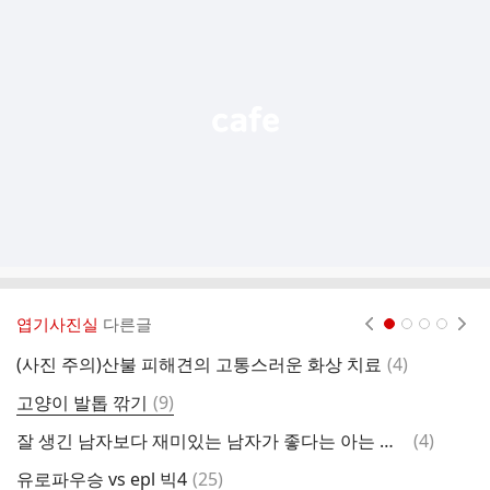
가
기
능
열
기
엽기사진실
다른글
현재페이지 1
2
3
4
댓
(사진 주의)산불 피해견의 고통스러운 화상 치료
(
4
)
까
글
댓
고양이 발톱 깎기
(
9
)
말
글
댓
잘 생긴 남자보다 재미있는 남자가 좋다는 아는 여동생
(
4
)
개
글
댓
유로파우승 vs epl 빅4
(
25
)
통