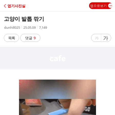
C
엽기사진실
앱으로보기
A
고양이 발톱 깎기
F
작
작
조
dunhill025
25.05.09
7,149
성
성
회
E
자
시
수
글
가
글
목록
댓글
9
가
간
자
자
크
크
기
기
크
작
게
게