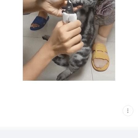
현
재
게
시
글
추