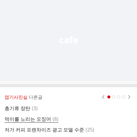
추
가
기
능
열
기
엽기사진실
다른글
현재페이지 1
2
3
4
댓
총기류 장탄
(
3
)
증
글
댓
먹이를 노리는 오징어
(
8
)
(
글
댓
저가 커피 프랜차이즈 광고 모델 수준
(
25
)
엄
글