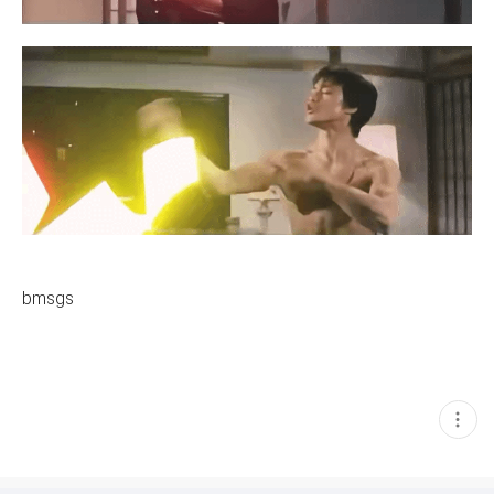
bmsgs
현
재
게
시
글