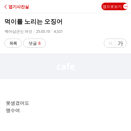
C
엽기사진실
앱으로보기
A
먹이를 노리는 오징어
F
작
작
조
백마삼군신 여섯
25.05.10
4,521
성
성
회
E
자
시
수
글
가
글
목록
댓글
8
가
간
자
자
크
크
기
기
크
작
게
게
못생겼어도
맹수여