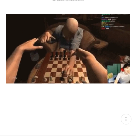
현
재
게
시