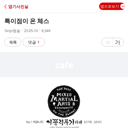
C
엽기사진실
앱으로보기
A
특이점이 온 체스
F
작
작
조
Sinjo협솔
25.05.10
9,349
성
성
회
E
자
시
수
글
가
글
목록
댓글
1
가
간
자
자
크
크
기
기
크
작
게
게