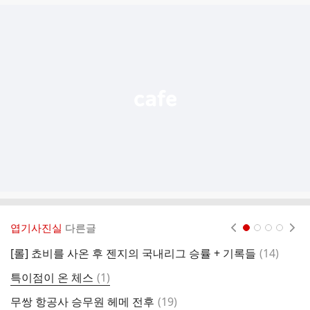
글
추
가
기
능
열
기
엽기사진실
다른글
현재페이지 1
2
3
4
댓
[롤] 쵸비를 사온 후 젠지의 국내리그 승률 + 기록들
(
14
)
아
글
댓
특이점이 온 체스
(
1
)
처
글
댓
무쌍 항공사 승무원 헤메 전후
(
19
)
커