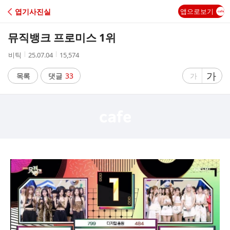
C
엽기사진실
앱으로보기
A
뮤직뱅크 프로미스 1위
F
작
작
조
비틱
25.07.04
15,574
성
성
회
E
자
시
수
글
가
글
목록
댓글
33
가
간
자
자
크
크
기
기
크
작
게
게