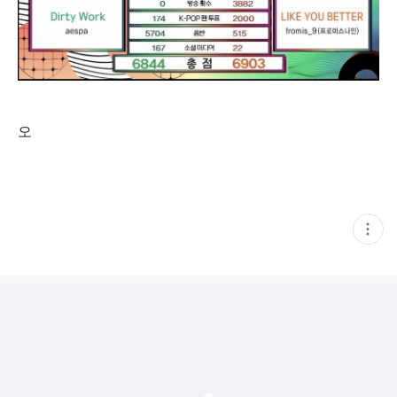
오
현
재
게
시
글
추
가
기
능
열
기