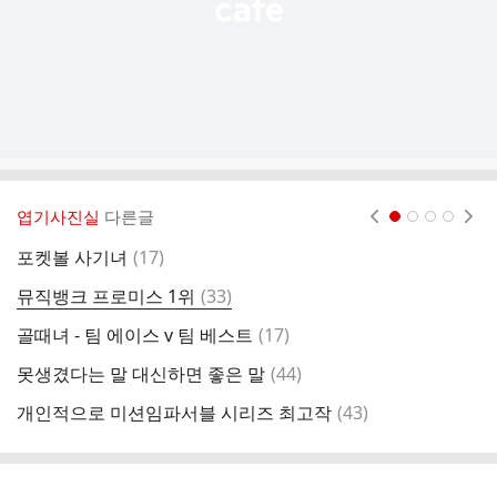
엽기사진실
다른글
현재페이지 1
2
3
4
댓
포켓볼 사기녀
(
17
)
출
글
댓
뮤직뱅크 프로미스 1위
(
33
)
샤
글
댓
골때녀 - 팀 에이스 v 팀 베스트
(
17
)
물
글
댓
못생겼다는 말 대신하면 좋은 말
(
44
)
부
글
댓
개인적으로 미션임파서블 시리즈 최고작
(
43
)
콘
글