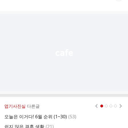
재
게
시
글
추
가
기
능
열
기
엽기사진실
다른글
현재페이지 1
2
3
4
댓
오늘은 이거다! 6월 순위 (1~30)
(
53
)
생
글
댓
쉽지 않은 결혼 생활
(
21
)
어