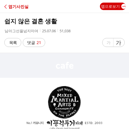
C
엽기사진실
앱으로보기
A
쉽지 않은 결혼 생활
F
작
작
조
님아그선을넘지마여
25.07.06
51,038
성
성
회
E
자
시
수
글
가
글
목록
댓글
21
가
간
자
자
크
크
기
기
크
작
게
게