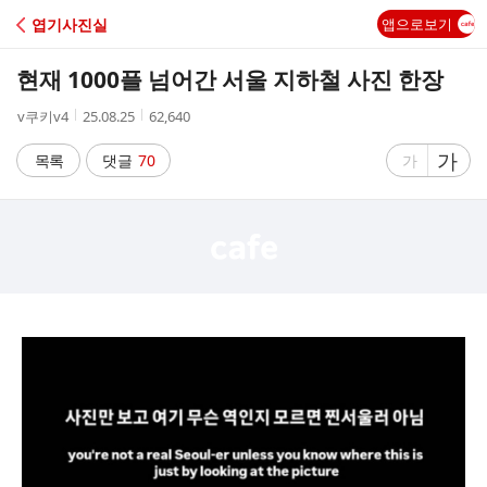
C
엽기사진실
앱으로보기
A
현재 1000플 넘어간 서울 지하철 사진 한장
F
작
작
조
v쿠키v4
25.08.25
62,640
성
성
회
E
자
시
수
글
가
글
목록
댓글
70
가
간
자
자
크
크
기
기
크
작
게
게