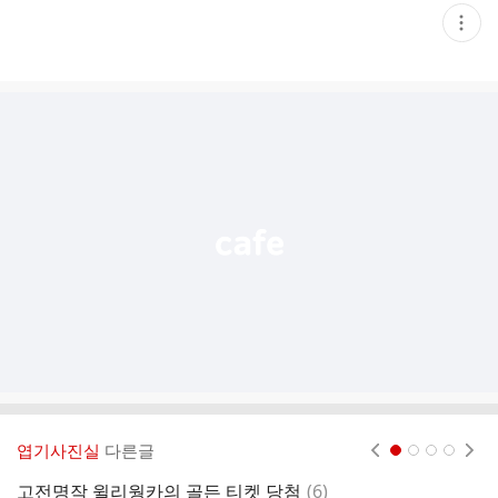
현
재
게
시
글
추
가
기
능
열
기
엽기사진실
다른글
현재페이지 1
2
3
4
댓
고전명작 윌리웡카의 골든 티켓 당첨
(
6
)
남