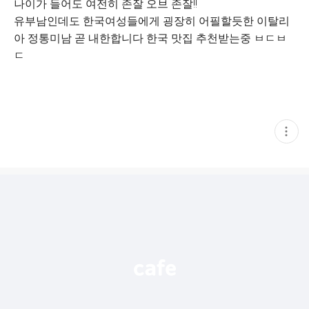
나이가 들어도 여전히 존잘 오브 존잘!!
유부남인데도 한국여성들에게 굉장히 어필할듯한 이탈리
아 정통미남 곧 내한합니다 한국 맛집 추천받는중 ㅂㄷㅂ
ㄷ
현
재
게
시
글
추
가
기
능
열
기