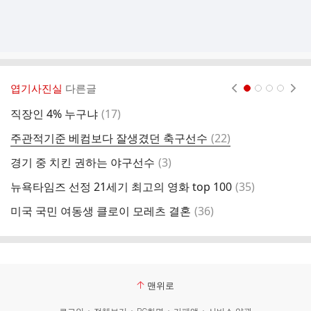
엽기사진실
다른글
현재페이지 1
2
3
4
댓
직장인 4% 누구냐
(
17
)
9
글
댓
주관적기준 베컴보다 잘생겼던 축구선수
(
22
)
한
글
댓
경기 중 치킨 권하는 야구선수
(
3
)
9
글
댓
뉴욕타임즈 선정 21세기 최고의 영화 top 100
(
35
)
(
글
댓
미국 국민 여동생 클로이 모레츠 결혼
(
36
)
다
글
맨위로