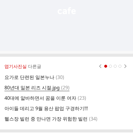
엽기사진실
다른글
현재페이지 1
2
3
4
댓
요가로 단련된 일본누나
(
30
)
여
글
댓
80년대 일본 리즈 시절.jpg
(
29
)
9
글
댓
40대에 알바하면서 꿈을 이룬 여자
(
23
)
글
아이들 데리고 9월 용산 팝업 구경하기!!!
골
댓
헬스장 빌런 중 만나면 가장 위험한 빌런
(
34
)
친
글