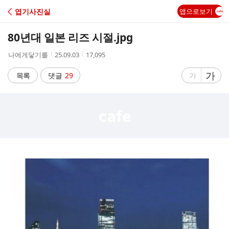
C
엽기사진실
앱으로보기
A
80년대 일본 리즈 시절.jpg
F
작
작
조
나에게닿기를
25.09.03
17,095
성
성
회
E
자
시
수
글
가
글
목록
댓글
29
가
간
자
자
크
크
기
기
크
작
게
게