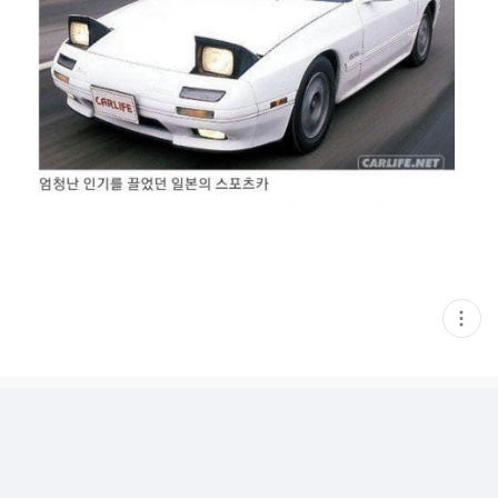
현
재
게
시
글
추
가
기
능
열
기