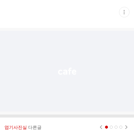
현
재
게
시
글
추
가
기
능
열
기
엽기사진실
다른글
현재페이지 1
2
3
4