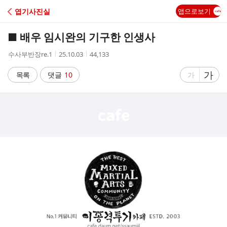
C
엽기사진실
앱으로보기
A
■ 배우 임시완의 기구한 인생사
F
작
작
조
수사부반장re.1
25.10.03
44,133
성
성
회
E
자
시
수
글
가
글
목록
댓글
10
가
간
자
자
크
크
기
기
크
작
게
게