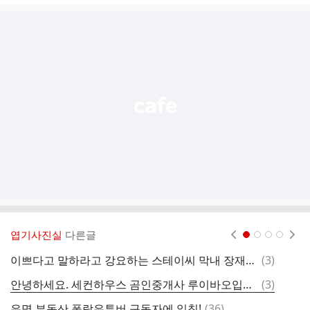
글
추
가
기
능
열
기
엽기사진실
다른글
현재페이지 1
2
3
4
댓
이쁘다고 말하라고 강요하는 스테이씨 막내 장재이.jpg
(
3
)
밭
글
댓
안녕하세요. 세컨하우스 곰인중개사 루이바오입니다.
(
3
)
에
글
댓
유명 부동산 폭락유튜버 구독자에 일침!
(
36
)