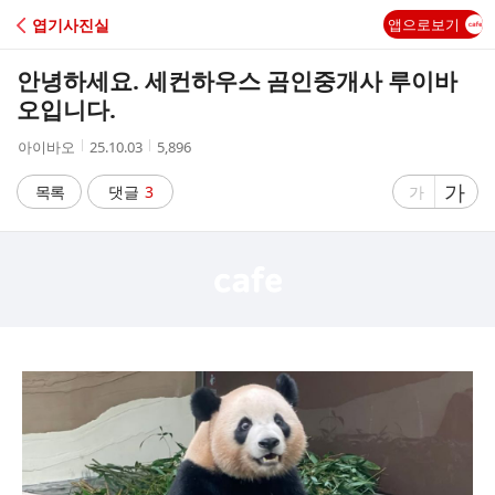
C
엽기사진실
앱으로보기
A
안녕하세요. 세컨하우스 곰인중개사 루이바
F
오입니다.
작
작
조
아이바오
25.10.03
5,896
E
성
성
회
자
시
수
글
가
글
목록
댓글
3
가
간
자
자
크
크
기
기
크
작
게
게