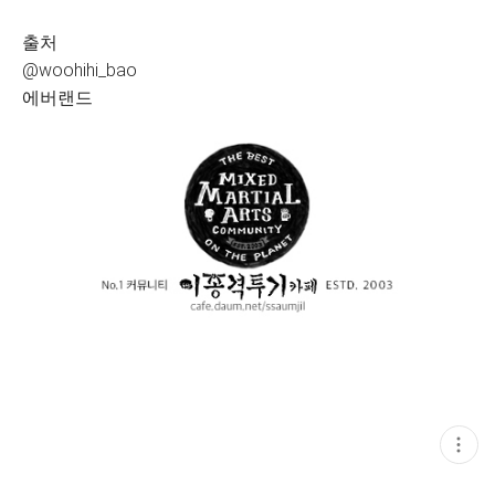
출처
@woohihi_bao
에버랜드
현
재
게
시