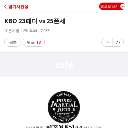
C
엽기사진실
앱으로보기
A
KBO 23페디 vs 25폰세
F
작
작
조
조운자룡
25.10.04
7,056
성
성
회
E
자
시
수
글
가
글
목록
댓글
18
가
간
자
자
크
크
기
기
크
작
게
게