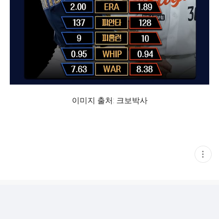
이미지 출처: 크보박사
현
재
게
시
글
추
가
기
능