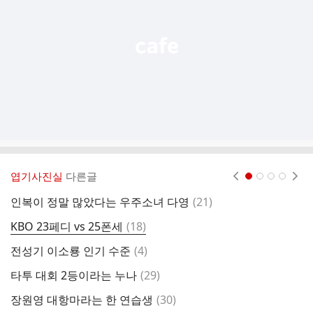
열
기
엽기사진실
다른글
현재페이지 1
2
3
4
댓
인복이 정말 많았다는 우주소녀 다영
(
21
)
대
글
댓
KBO 23페디 vs 25폰세
(
18
)
■
글
댓
전성기 이소룡 인기 수준
(
4
)
국
글
댓
타투 대회 2등이라는 누나
(
29
)
■
글
댓
장원영 대항마라는 한 연습생
(
30
)
■
글