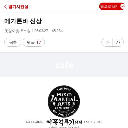
C
엽기사진실
앱으로보기
A
메가톤바 신상
F
작
작
조
옷삶아빛뽀소송
26.03.27
45,284
성
성
회
E
자
시
수
글
가
글
목록
댓글
17
가
간
자
자
크
크
기
기
크
작
게
게