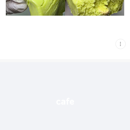
현
재
게
시
글
추
가
기
능
열
기