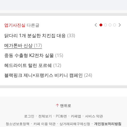
엽기사진실
다른글
현재페이지 1
2
3
4
댓
닭다리 1개 분실한 치킨집 대응
(
33
)
남
글
댓
메가톤바 신상
(
17
)
믈
글
댓
중동 수출형 K2전차 실물
(
15
)
오
글
댓
헤드라이트 털린 포르쉐
(
12
)
결
글
댓
블랙핑크 제니×프랭키스 비키니 캠페인
(
24
)
두
글
맨위로
로그인
전체보기
PC화면
카페앱
서비스 약관
청소년보호정책
카페 이용 약관
상거래피해구제신청
개인정보처리방침