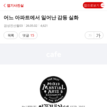
C
엽기사진실
앱으로보기
A
어느 아파트에서 일어난 감동 실화
F
작
작
조
검성진산월03
26.05.02
4,621
성
성
회
E
자
시
수
글
가
글
목록
댓글
15
가
간
자
자
크
크
기
기
크
작
게
게