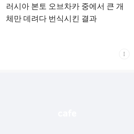
러시아 본토 오브차카 중에서 큰 개
체만 데려다 번식시킨 결과
현
재
게
시
글
추
가
기
능
열
기