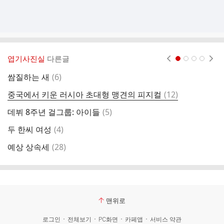
엽기사진실
다른글
현재페이지 1
2
3
4
댓
쌈질하는 새
(
6
)
약
글
댓
중국에서 키운 러시아 초대형 맹견의 피지컬
(
12
)
G
글
댓
데뷔 8주년 걸그룹: 아이들
(
5
)
모
글
댓
두 한씨 여성
(
4
)
일
글
댓
예상 상속세
(
28
)
분
글
맨위로
로그인
전체보기
PC화면
카페앱
서비스 약관