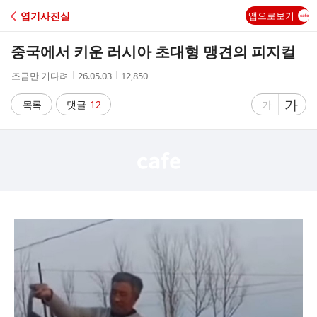
C
엽기사진실
앱으로보기
A
중국에서 키운 러시아 초대형 맹견의 피지컬
F
작
작
조
조금만 기다려
26.05.03
12,850
성
성
회
E
자
시
수
글
가
글
목록
댓글
12
가
간
자
자
크
크
기
기
크
작
게
게