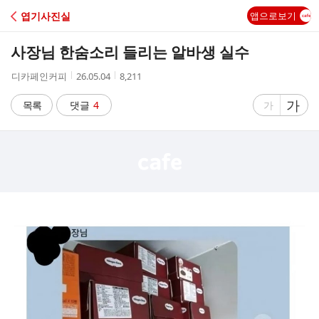
C
엽기사진실
앱으로보기
A
사장님 한숨소리 들리는 알바생 실수
F
작
작
조
디카페인커피
26.05.04
8,211
성
성
회
E
자
시
수
글
가
글
목록
댓글
4
가
간
자
자
크
크
기
기
크
작
게
게