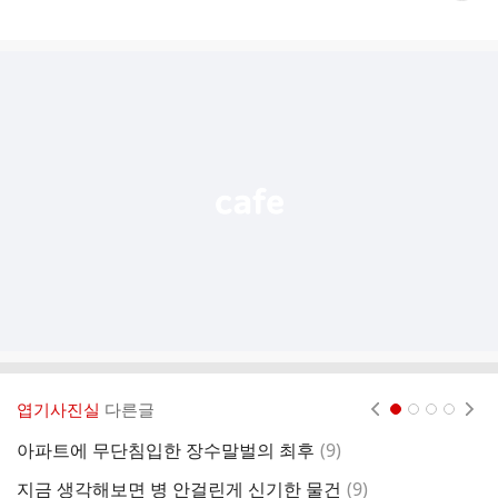
게
시
글
추
가
기
능
열
기
엽기사진실
다른글
현재페이지 1
2
3
4
댓
아파트에 무단침입한 장수말벌의 최후
(
9
)
과
글
댓
지금 생각해보면 병 안걸린게 신기한 물건
(
9
)
깐