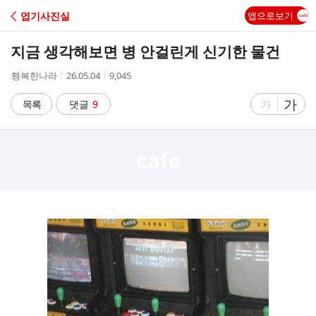
C
엽기사진실
앱으로보기
A
지금 생각해보면 병 안걸린게 신기한 물건
F
작
작
조
행복한나라
26.05.04
9,045
성
성
회
E
자
시
수
글
가
글
목록
댓글
9
가
간
자
자
크
크
기
기
크
작
게
게