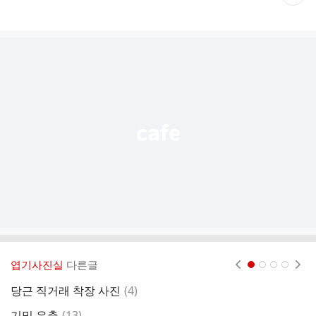
재
게
시
글
추
가
기
능
열
기
엽기사진실
다른글
현재페이지 1
2
3
4
댓
당근 직거래 착장 사진
(
4
)
글
댓
기밀 유출
(
13
)
버