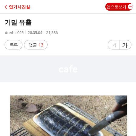
C
엽기사진실
앱으로보기
A
기밀 유출
F
작
작
조
dunhill025
26.05.04
21,586
성
성
회
E
자
시
수
글
가
글
목록
댓글
13
가
간
자
자
크
크
기
기
크
작
게
게