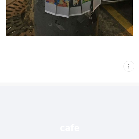
현
재
게
시
글
추
가
기
능
열
기