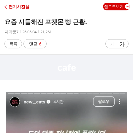
C
엽기사진실
앱으로보기
A
요즘 시들해진 포켓몬 빵 근황.
F
작
작
조
자각몽7
26.05.04
21,261
성
성
회
E
자
시
수
글
가
글
목록
댓글
6
가
간
자
자
크
크
기
기
크
작
게
게