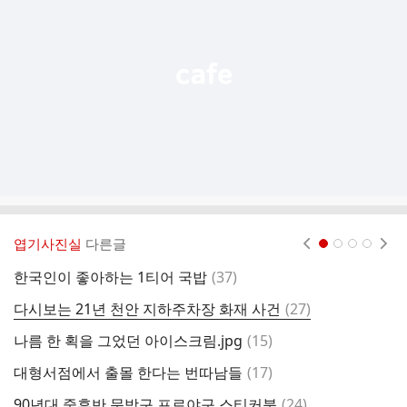
능
열
기
엽기사진실
다른글
현재페이지 1
2
3
4
댓
한국인이 좋아하는 1티어 국밥
(
37
)
부
글
댓
다시보는 21년 천안 지하주차장 화재 사건
(
27
)
화
글
댓
나름 한 획을 그었던 아이스크림.jpg
(
15
)
글
댓
대형서점에서 출몰 한다는 번따남들
(
17
)
코
글
댓
90년대 중후반 문방구 프로야구 스티커북
(
24
)
이