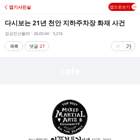
C
엽기사진실
앱으로보기
A
다시보는 21년 천안 지하주차장 화재 사건
F
작
작
조
검성진산월03
26.05.04
5,216
성
성
회
E
자
시
수
글
가
글
목록
댓글
27
가
간
자
자
크
크
기
기
크
작
게
게