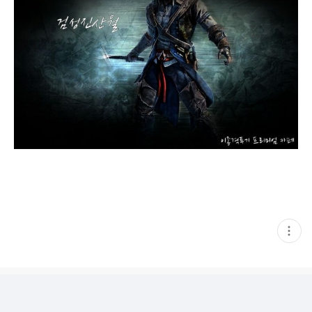
현
재
게
시
글
추
가
기