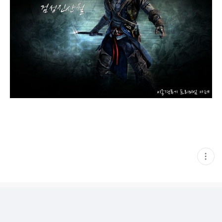
현
재
게
시
글
추
가
기
능