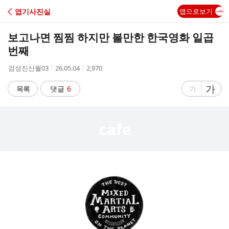
C
엽기사진실
앱으로보기
A
보고나면 찜찜 하지만 볼만한 한국영화 일곱
F
번째
작
작
조
검성진산월03
26.05.04
2,970
E
성
성
회
자
시
수
글
가
글
목록
댓글
6
가
간
자
자
크
크
기
기
크
작
게
게