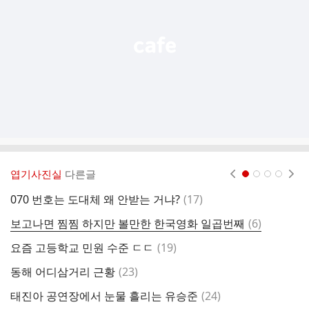
열
기
엽기사진실
다른글
현재페이지 1
2
3
4
댓
070 번호는 도대체 왜 안받는 거냐?
(
17
)
강
글
댓
보고나면 찜찜 하지만 볼만한 한국영화 일곱번째
(
6
)
모
글
댓
요즘 고등학교 민원 수준 ㄷㄷ
(
19
)
1
글
댓
동해 어디삼거리 근황
(
23
)
어
글
댓
태진아 공연장에서 눈물 흘리는 유승준
(
24
)
배
글