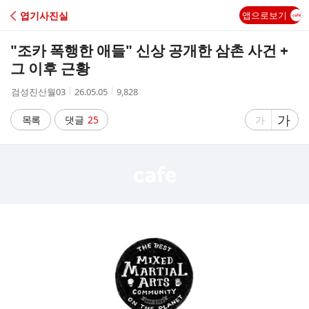
C
엽기사진실
앱으로보기
A
"조카 폭행한 애들" 신상 공개한 삼촌 사건 +
F
그 이후 근황
작
작
조
검성진산월03
26.05.05
9,828
E
성
성
회
자
시
수
글
가
글
목록
댓글
25
가
간
자
자
크
크
기
기
크
작
게
게