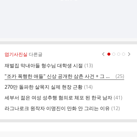
엽기사진실
다른글
현재페이지 1
2
3
4
댓
재벌집 막내아들 형수님 대학생 시절
(
13
)
갤
글
댓
"조카 폭행한 애들" 신상 공개한 삼촌 사건 + 그 이후 근황
(
25
)
보
글
댓
270만 돌파한 살목지 실제 현장 근황
(
14
)
과
글
댓
세부서 젊은 여성 성추행 혐의로 체포 된 한국 남자
(
41
)
사
글
댓
라그나로크 원작자 이명진이 만화 안 그리는 이유
(
12
)
ㅇ
글