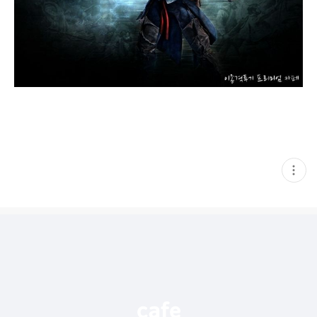
현
재
게
시
글
추
가
기
능
열
기