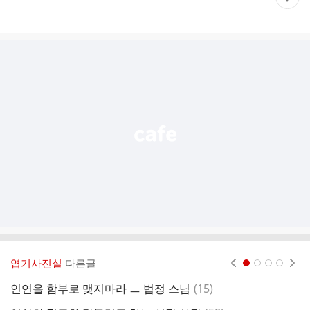
재
게
시
글
추
가
기
능
열
기
엽기사진실
다른글
현재페이지 1
2
3
4
댓
인연을 함부로 맺지마라 ㅡ 법정 스님
(
15
)
글