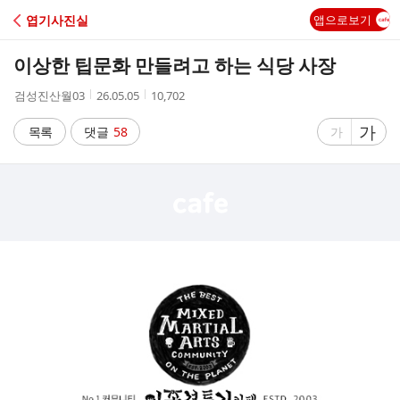
C
엽기사진실
앱으로보기
A
이상한 팁문화 만들려고 하는 식당 사장
F
작
작
조
검성진산월03
26.05.05
10,702
성
성
회
E
자
시
수
글
가
글
목록
댓글
58
가
간
자
자
크
크
기
기
크
작
게
게