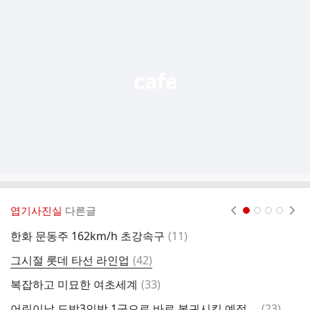
가
기
능
열
기
엽기사진실
다른글
현재페이지 1
2
3
4
댓
한화 문동주 162km/h 초강속구
(
11
)
M
글
댓
그시절 롯데 타선 라인업
(
42
)
주
글
댓
복잡하고 미묘한 여초세계
(
33
)
김
글
댓
어린이날 도박3인방 1군으로 바로 복귀시킬 예정인 롯데 김태형감독
(
23
)
일