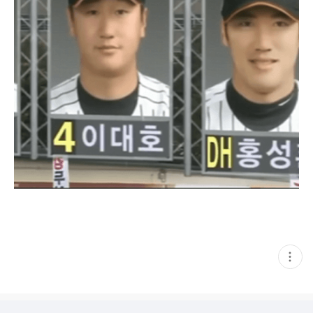
현
재
게
시
글
추