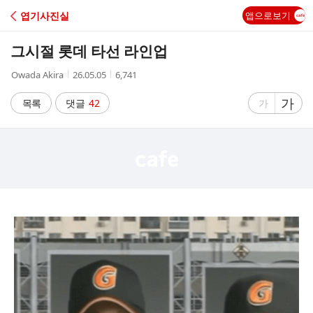
C
엽기사진실
앱으로보기
A
그시절 롯데 타선 라인업
F
작
작
조
Owada Akira
26.05.05
6,741
성
성
회
E
자
시
수
글
가
글
목록
댓글
42
가
간
자
자
크
크
기
기
크
작
게
게