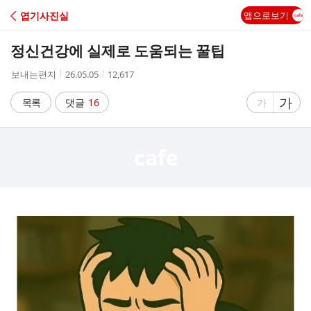
C
엽기사진실
앱으로보기
A
정신건강에 실제로 도움되는 꿀팁
F
작
작
조
보내는편지
26.05.05
12,617
성
성
회
E
자
시
수
글
가
글
목록
댓글
16
가
간
자
자
크
크
기
기
크
작
게
게