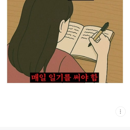
현
재
게
시
글