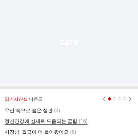
추
가
기
능
열
기
엽기사진실
다른글
현재페이지 1
2
3
4
댓
우산 속으로 숨은 심판
(
4
)
이
글
댓
정신건강에 실제로 도움되는 꿀팁
(
16
)
결
글
댓
사장님, 월급이 더 들어왔어요
(
6
)
글